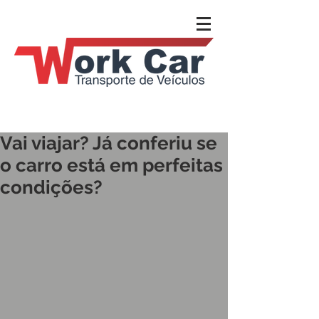
Vai viajar? Já conferiu se
o carro está em perfeitas
condições?