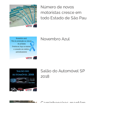
Número de novos
motoristas cresce em
todo Estado de São Paulo
e novas regras são
implantadas.
Novembro Azul
Salão do Automóvel SP
2018
Caminhoneiros mantêm
greve à espera de acordo
sobre diesel
A Cidade dos Carros