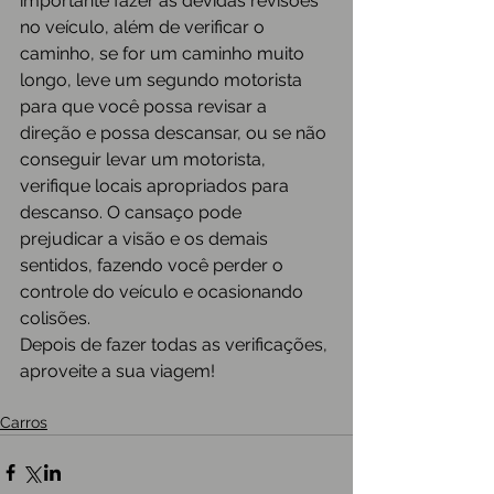
importante fazer as devidas revisões 
no veículo, além de verificar o 
caminho, se for um caminho muito 
longo, leve um segundo motorista 
para que você possa revisar a 
direção e possa descansar, ou se não 
conseguir levar um motorista, 
verifique locais apropriados para 
descanso. O cansaço pode 
prejudicar a visão e os demais 
sentidos, fazendo você perder o 
controle do veículo e ocasionando 
colisões.
Depois de fazer todas as verificações, 
aproveite a sua viagem!
Carros