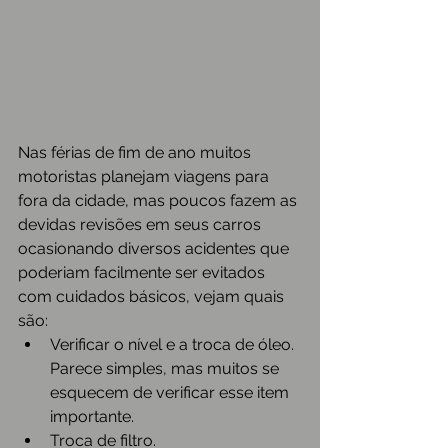
Nas férias de fim de ano muitos 
motoristas planejam viagens para 
fora da cidade, mas poucos fazem as 
devidas revisões em seus carros 
ocasionando diversos acidentes que 
poderiam facilmente ser evitados 
com cuidados básicos, vejam quais 
são: 
Verificar o nível e a troca de óleo. 
Parece simples, mas muitos se 
esquecem de verificar esse item 
importante.  
Troca de filtro.  