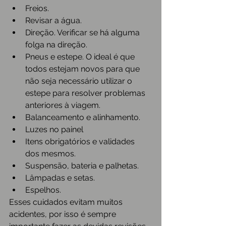
Freios.  
Revisar a água.  
Direção. Verificar se há alguma 
folga na direção.  
Pneus e estepe. O ideal é que 
todos estejam novos para que 
não seja necessário utilizar o 
estepe para resolver problemas 
anteriores à viagem.  
Balanceamento e alinhamento.  
Luzes no painel  
Itens obrigatórios e validades 
dos mesmos.  
Suspensão, bateria e palhetas.  
Lâmpadas e setas.  
Espelhos. 
Esses cuidados evitam muitos 
acidentes, por isso é sempre 