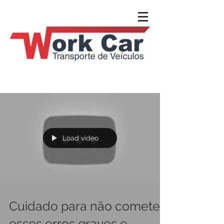
Load video
Cuidado para não cometer
esses erros graves e