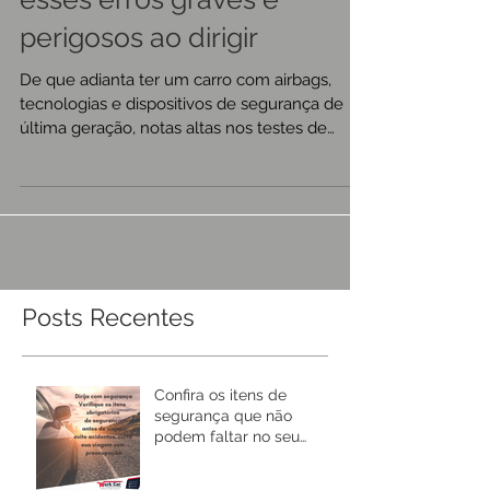
perigosos ao dirigir
De que adianta ter um carro com airbags,
tecnologias e dispositivos de segurança de
última geração, notas altas nos testes de
colisão...
Posts Recentes
Confira os itens de
segurança que não
podem faltar no seu
carro!