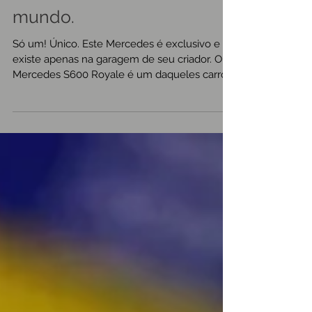
Mercedes mais raro do
mundo.
Só um! Único. Este Mercedes é exclusivo e
existe apenas na garagem de seu criador. O
Mercedes S600 Royale é um daqueles carros
que você...