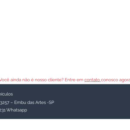
Você ainda não é nosso cliente? Entre em
contato
conosco agora
eículos
 3257 – Embu das Artes -SP
-4231 Whatsapp