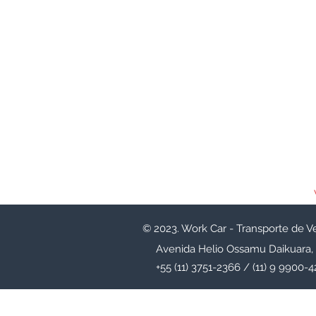
© 2023. Work Car - Transporte de V
Avenida Helio Ossamu Daikuara,
+55 (11) 3751-2366 / (11) 9 9900