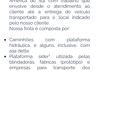
America do Sul com trabalho que
envolve desde o atendimento ao
cliente até a entrega do veículo
transportado para o local indicado
pelo nosso cliente.
Nossa frota é composta por:
Caminhões com plataforma
hidráulica, e alguns, inclusive, com
asa delta;
Plataforma sider¹ utlizada pelas
blindadoras, fábricas (protótipo) e
empresas para transporte dos
veículos de seus executivos;
Veículo de Apoio;
Cegonhas sider;
Pranchas para até 3 veículos com
sider.
Plataformas hidráulicas abertas e
fechadas.
E, além de tudo isso possuímos
seguro de transporte. Veja
seguros.