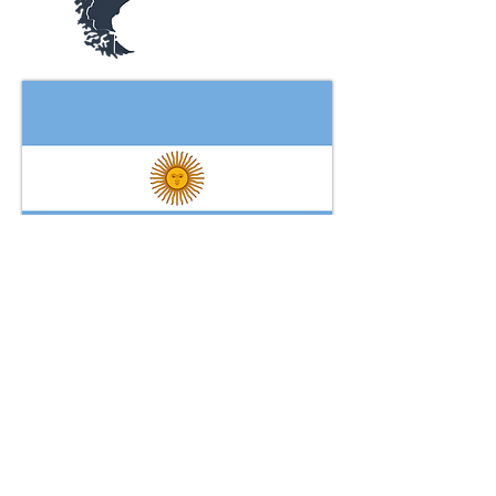
Nome do representante: Eduardo
Muller
Documento de idoneidade Nº 4442/11
Endereço: Moreno 442, Piso 10 – OF FPC
– 1091AAJ - Buenos Aires/AR
TEL:
(005 411) 5252.5202
FAX:
(005 411) 5252.5203