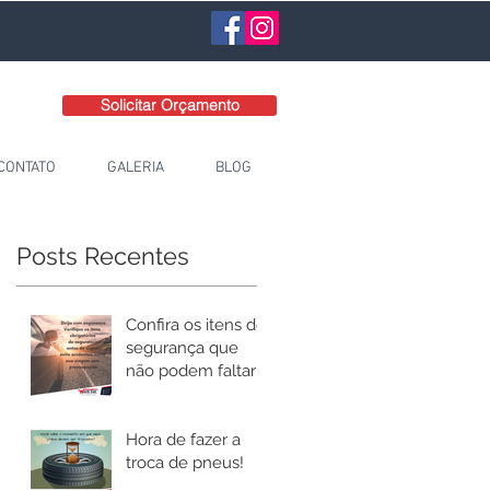
Solicitar Orçamento
CONTATO
GALERIA
BLOG
Posts Recentes
a
Confira os itens de
segurança que
não podem faltar
no seu carro!
s
Hora de fazer a
troca de pneus!