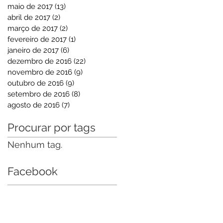
maio de 2017
(13)
13 posts
abril de 2017
(2)
2 posts
março de 2017
(2)
2 posts
fevereiro de 2017
(1)
1 post
janeiro de 2017
(6)
6 posts
dezembro de 2016
(22)
22 posts
novembro de 2016
(9)
9 posts
outubro de 2016
(9)
9 posts
setembro de 2016
(8)
8 posts
agosto de 2016
(7)
7 posts
Procurar por tags
Nenhum tag.
Facebook