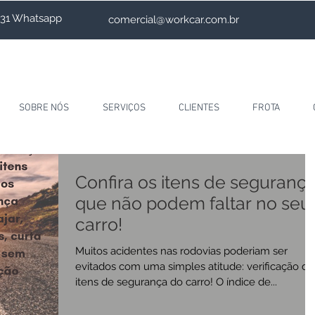
4231 Whatsapp
comercial@workcar.com.br
SOBRE NÓS
SERVIÇOS
CLIENTES
FROTA
Confira os itens de seguranç
que não podem faltar no seu
carro!
Muitos acidentes nas rodovias poderiam ser
evitados com uma simples atitude: verificação do
itens de segurança do carro! O índice de...