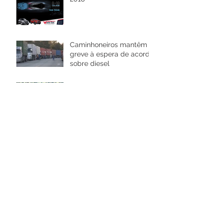
Caminhoneiros mantêm
greve à espera de acordo
sobre diesel
A Cidade dos Carros
Antigos: museu como
nenhum outro, com mais
de 4.000 carros
Arquivo
janeiro de 2019
(1)
1 post
dezembro de 2018
(3)
3 posts
novembro de 2018
(4)
4 posts
maio de 2018
(1)
1 post
abril de 2018
(3)
3 posts
março de 2018
(1)
1 post