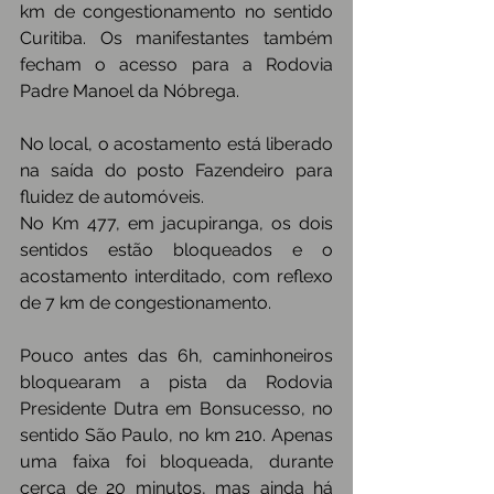
km de congestionamento no sentido 
Curitiba. Os manifestantes também 
fecham o acesso para a Rodovia 
Padre Manoel da Nóbrega.
No local, o acostamento está liberado 
na saída do posto Fazendeiro para 
fluidez de automóveis.
No Km 477, em jacupiranga, os dois 
sentidos estão bloqueados e o 
acostamento interditado, com reflexo 
de 7 km de congestionamento.
Pouco antes das 6h, caminhoneiros 
bloquearam a pista da Rodovia 
Presidente Dutra em Bonsucesso, no 
sentido São Paulo, no km 210. Apenas 
uma faixa foi bloqueada, durante 
cerca de 20 minutos, mas ainda há 