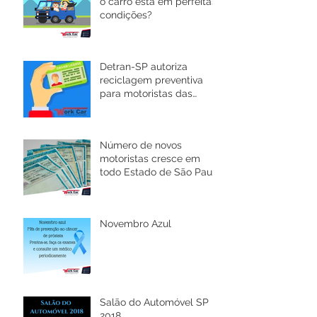
o carro está em perfeitas
condições?
Detran-SP autoriza
reciclagem preventiva
para motoristas das
categorias C, D e E
Número de novos
motoristas cresce em
todo Estado de São Paulo
e novas regras são
implantadas.
Novembro Azul
Salão do Automóvel SP
2018