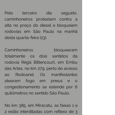
Pelo terceiro dia seguido, 
caminhoneiros protestam contra a 
alta no preço do diesel e bloqueiam 
rodovias em São Paulo na manhã 
desta quarta-feira (23).
Caminhoneiros bloquearam 
totalmente os dois sentidos da 
rodovia Régis Bittencourt, em Embu 
das Artes, no km 279, perto do acesso 
ao Rodoanel. Os manifestantes 
atearam fogo em pneus e o 
congestionamento se estende por 6 
quilômetros no sentido São Paulo.
No km 385, em Miracatu, as faixas 1 e 
2 estão interditadas com reflexo de 3 