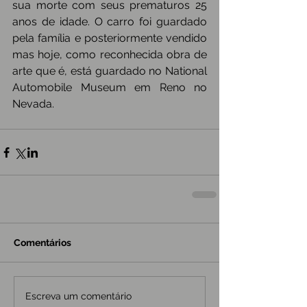
sua morte com seus prematuros 25 
anos de idade. O carro foi guardado 
pela família e posteriormente vendido 
mas hoje, como reconhecida obra de 
arte que é, está guardado no National 
Automobile Museum em Reno no 
Nevada.
Comentários
Escreva um comentário