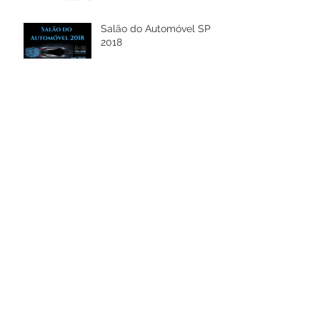
Salão do Automóvel SP
2018
Caminhoneiros mantêm
greve à espera de acordo
sobre diesel
A Cidade dos Carros
Antigos: museu como
nenhum outro, com mais
de 4.000 carros
Arquivo
janeiro de 2019
(1)
1 post
dezembro de 2018
(3)
3 posts
novembro de 2018
(4)
4 posts
maio de 2018
(1)
1 post