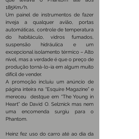
185Km/h.
Um painel de instrumentos de fazer 
inveja a qualquer avião, portas 
automáticas, controle de temperatura 
do habitáculo, vidros fumados, 
suspensão hidráulica e um 
excepcional isolamento térmico – Alto 
nível, mas a verdade é que o preço de 
produção torná-lo-ia em algum muito 
difícil de vender.
A promoção incluiu um anúncio de 
página inteira na “Esquire Magazine” e 
mereceu  destque em “The Young in 
Heart” de David O. Selznick mas nem 
uma encomenda surgiu para o 
Phantom.
Heinz fez uso do carro até ao dia da 