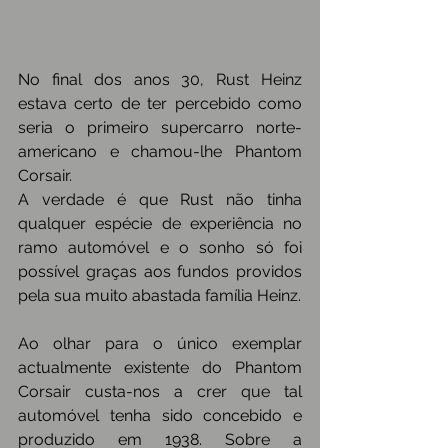
No final dos anos 30, Rust Heinz 
estava certo de ter percebido como 
seria o primeiro supercarro norte-
americano e chamou-lhe Phantom 
Corsair.
A verdade é que Rust não tinha 
qualquer espécie de experiência no 
ramo automóvel e o sonho só foi 
possível graças aos fundos providos 
pela sua muito abastada família Heinz.
Ao olhar para o único exemplar 
actualmente existente do Phantom  
Corsair custa-nos a crer que tal 
automóvel tenha sido concebido e  
produzido em 1938. Sobre a 