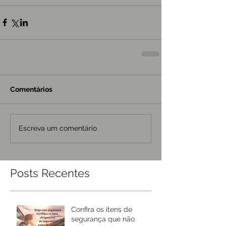
Comentários
Escreva um comentário
Posts Recentes
Confira os itens de
segurança que não