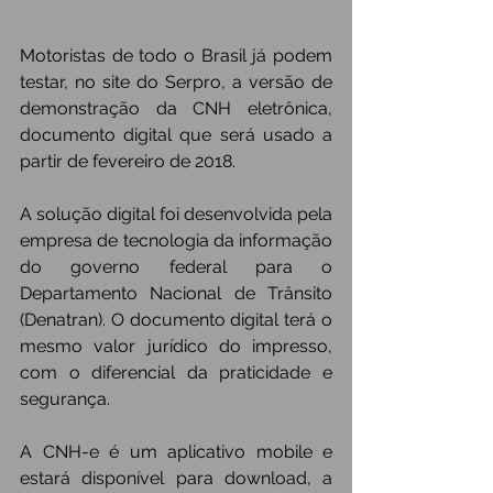
Motoristas de todo o Brasil já podem 
testar, no site do Serpro, a versão de 
demonstração da CNH eletrônica, 
documento digital que será usado a 
partir de fevereiro de 2018.
A solução digital foi desenvolvida pela 
empresa de tecnologia da informação 
do governo federal para o 
Departamento Nacional de Trânsito 
(Denatran). O documento digital terá o 
mesmo valor jurídico do impresso, 
com o diferencial da praticidade e 
segurança.
A CNH-e é um aplicativo mobile e 
estará disponível para download, a 