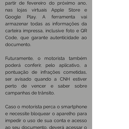
partir de fevereiro do próximo ano, 
nas lojas virtuais Apple Store e 
Google Play. A ferramenta vai 
armazenar todas as informações da 
carteira impressa, inclusive foto e QR 
Code, que garante autenticidade ao 
documento.
Futuramente, o motorista também 
poderá conferir, pelo aplicativo, a 
pontuação de infrações cometidas, 
ser avisado quando a CNH estiver 
perto de vencer e saber sobre 
campanhas de trânsito.
Caso o motorista perca o smartphone 
e necessite bloquear o aparelho para 
impedir o uso de sua conta e acesso 
ao seu documento, deverá acessar o 