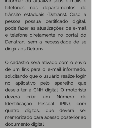
informar ou atualizar seus e-mails e 
telefones nos departamentos de 
trânsito estaduais (Detrans). Caso a 
pessoa possua certificado digital, 
pode fazer as atualizações de e-mail 
e telefone diretamente no portal do 
Denatran, sem a necessidade de se 
dirigir aos Detrans.
O cadastro será ativado com o envio 
de um link para o e-mail informado, 
solicitando que o usuário realize login 
no aplicativo pelo aparelho que 
deseja ter a CNH digital. O motorista 
deverá criar um Número de 
Identificação Pessoal (PIN), com 
quatro dígitos, que deverá ser 
memorizado para acesso posterior ao 
documento digital.