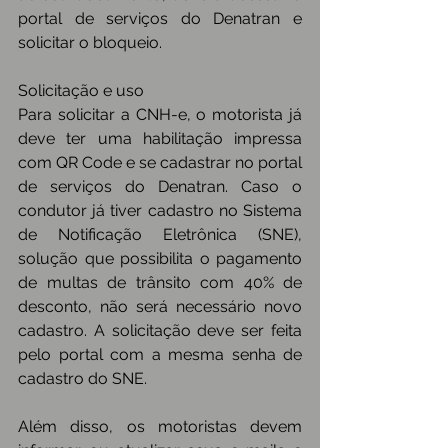
portal de serviços do Denatran e 
solicitar o bloqueio.
Solicitação e uso
Para solicitar a CNH-e, o motorista já 
deve ter uma habilitação impressa 
com QR Code e se cadastrar no portal 
de serviços do Denatran. Caso o 
condutor já tiver cadastro no Sistema 
de Notificação Eletrônica (SNE), 
solução que possibilita o pagamento 
de multas de trânsito com 40% de 
desconto, não será necessário novo 
cadastro. A solicitação deve ser feita 
pelo portal com a mesma senha de 
cadastro do SNE.
Além disso, os motoristas devem 