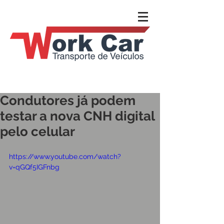
Condutores já podem
testar a nova CNH digital
pelo celular
https://www.youtube.com/watch?
v=qGQf5IGFnbg