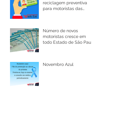
reciclagem preventiva
para motoristas das
categorias C, D e E
Número de novos
motoristas cresce em
todo Estado de São Paulo
e novas regras são
implantadas.
Novembro Azul
Salão do Automóvel SP
2018
Caminhoneiros mantêm