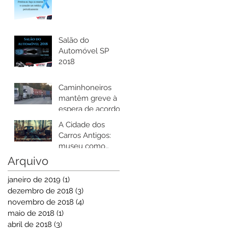
Salão do
Automóvel SP
2018
Caminhoneiros
mantêm greve à
espera de acordo
sobre diesel
A Cidade dos
Carros Antigos:
museu como
nenhum outro,
Arquivo
com mais de 4.000
carros
janeiro de 2019
(1)
1 post
dezembro de 2018
(3)
3 posts
novembro de 2018
(4)
4 posts
maio de 2018
(1)
1 post
abril de 2018
(3)
3 posts