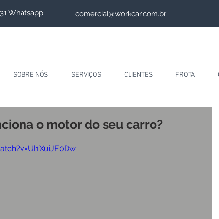
4231 Whatsapp
comercial@workcar.com.br
SOBRE NÓS
SERVIÇOS
CLIENTES
FROTA
ciona o motor do seu carro?
atch?v=Ul1XuiJE0Dw