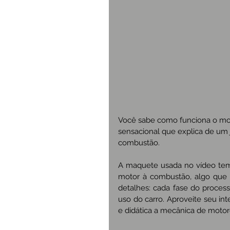
Você sabe como funciona o moto
sensacional que explica de um
combustão.
A maquete usada no vídeo tem 
motor à combustão, algo que 
detalhes: cada fase do proces
uso do carro. Aproveite seu int
e didática a mecânica de motore