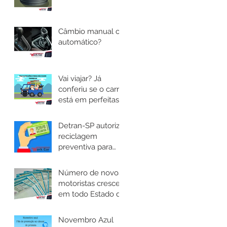
Câmbio manual ou
automático?
Vai viajar? Já
conferiu se o carro
está em perfeitas
condições?
Detran-SP autoriza
reciclagem
preventiva para
motoristas das
categorias C, D e E
Número de novos
motoristas cresce
em todo Estado de
São Paulo e novas
regras são
Novembro Azul
implantadas.