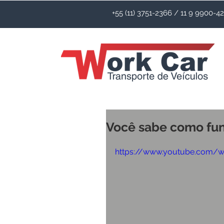
+55 (11) 3751-2366 / 11 9 9900-
Você sabe como fun
https://www.youtube.com/w