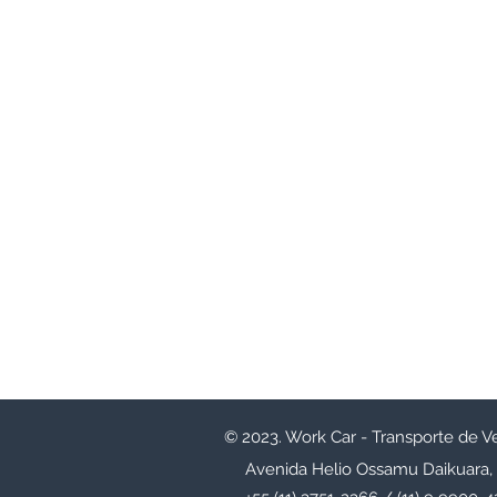
© 2023. Work Car - Transporte de V
Avenida Helio Ossamu Daikuara,