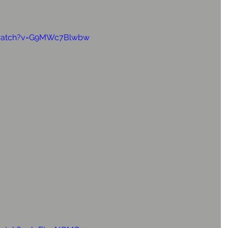
/watch?v=G9MWc7Blwbw