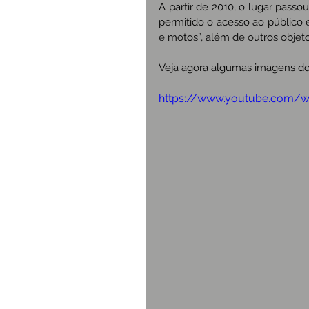
A partir de 2010, o lugar pass
permitido o acesso ao público e
e motos”, além de outros objet
Veja agora algumas imagens do 
https://www.youtube.com/