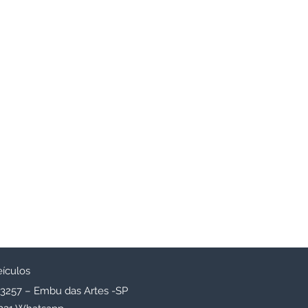
eículos
 3257 – Embu das Artes -SP