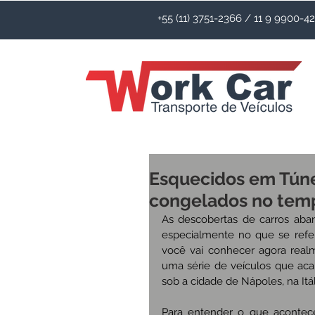
+55 (11) 3751-2366 / 11 9 9900-
Esquecidos em Túnel
congelados no temp
As descobertas de carros aba
especialmente no que se refere
você vai conhecer agora real
uma série de veículos que aca
sob a cidade de Nápoles, na Itál
Para entender o que acontec