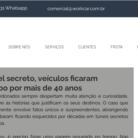
4231 Whatsapp
comercial@workcar.com.br
SOBRE NÓS
SERVIÇOS
CLIENTES
FROTA
 secreto, veículos ficaram
o por mais de 40 anos
ndonados sempre despertam muita atenção e curiosidade, 
 às histórias que justificam os seus destinos. O caso que 
mente envolve fatos únicos e surpreendentes, abrangendo 
baram ficando esquecidos por décadas em túneis secretos 
ia.
eu, é preciso fazer uma viagem resumida no tempo. Nas 