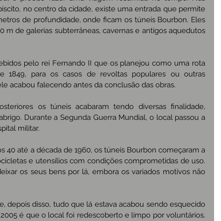
iscito, no centro da cidade, existe uma entrada que permite 
etros de profundidade, onde ficam os túneis Bourbon. Eles 
 m de galerias subterrâneas, cavernas e antigos aquedutos 
ebidos pelo rei Fernando II que os planejou como uma rota 
e 1849, para os casos de revoltas populares ou outras 
ele acabou falecendo antes da conclusão das obras.
steriores os túneis acabaram tendo diversas finalidade, 
brigo. Durante a Segunda Guerra Mundial, o local passou a 
ital militar.
s 40 até a década de 1960, os túneis Bourbon começaram a 
cicletas e utensílios com condições comprometidas de uso. 
ixar os seus bens por lá, embora os variados motivos não 
, depois disso, tudo que lá estava acabou sendo esquecido 
05 é que o local foi redescoberto e limpo por voluntários. 