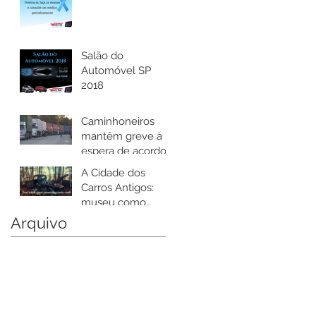
Salão do
Automóvel SP
2018
Caminhoneiros
mantêm greve à
espera de acordo
sobre diesel
A Cidade dos
Carros Antigos:
museu como
nenhum outro,
Arquivo
com mais de 4.000
carros