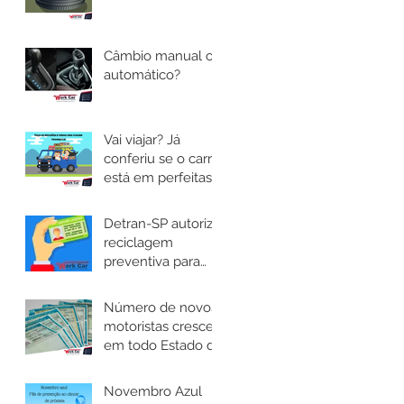
Câmbio manual ou
automático?
Vai viajar? Já
conferiu se o carro
está em perfeitas
condições?
Detran-SP autoriza
reciclagem
preventiva para
motoristas das
categorias C, D e E
Número de novos
motoristas cresce
em todo Estado de
São Paulo e novas
regras são
Novembro Azul
implantadas.