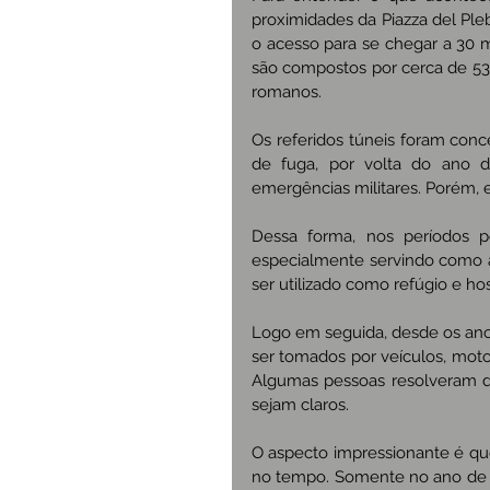
proximidades da Piazza del Pleb
o acesso para se chegar a 30 m
são compostos por cerca de 530
romanos.
Os referidos túneis foram conc
de fuga, por volta do ano d
emergências militares. Porém, 
Dessa forma, nos períodos po
especialmente servindo como a
ser utilizado como refúgio e hosp
Logo em seguida, desde os ano
ser tomados por veículos, moto
Algumas pessoas resolveram de
sejam claros.
O aspecto impressionante é que
no tempo. Somente no ano de 20