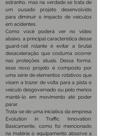
estranho, mas na verdade se trata de 
um ousado projeto desenvolvido 
para diminuir o impacto de veículos 
em acidentes.
Como você poderá ver no vídeo 
abaixo, a principal característica desse 
guard-rail rolante é evitar a brutal 
desaceleração que costuma ocorrer 
nas proteções atuais. Dessa forma, 
esse novo projeto é composto por 
uma série de elementos rotativos que 
visam a trazer de volta para a pista o 
veículo desgovernado ou pelo menos 
mantê-lo em movimento até poder 
parar.
Trata-se de uma iniciativa da empresa 
Evolution in Traffic Innovation. 
Basicamente, como foi mencionado 
na matéria o equipamento absorve a 