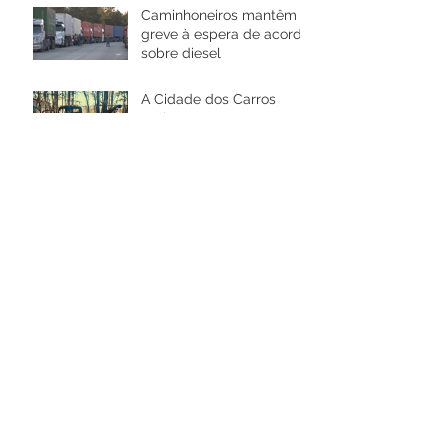
Caminhoneiros mantêm
greve à espera de acordo
sobre diesel
A Cidade dos Carros
Antigos: museu como
nenhum outro, com mais
de 4.000 carros
Arquivo
janeiro de 2019
(1)
1 post
dezembro de 2018
(3)
3 posts
novembro de 2018
(4)
4 posts
maio de 2018
(1)
1 post
abril de 2018
(3)
3 posts
março de 2018
(1)
1 post
janeiro de 2018
(1)
1 post
novembro de 2017
(1)
1 post
outubro de 2017
(2)
2 posts
setembro de 2017
(1)
1 post