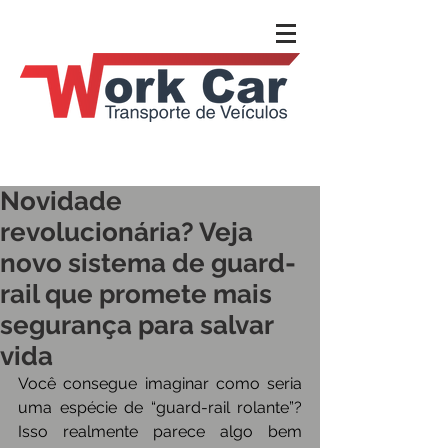
Novidade
revolucionária? Veja
novo sistema de guard-
rail que promete mais
segurança para salvar
vida
Você consegue imaginar como seria 
uma espécie de “guard-rail rolante”? 
Isso realmente parece algo bem 