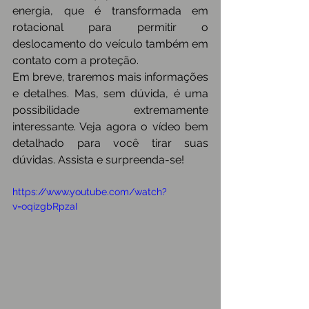
energia, que é transformada em 
rotacional para permitir o 
deslocamento do veículo também em 
contato com a proteção.
Em breve, traremos mais informações 
e detalhes. Mas, sem dúvida, é uma 
possibilidade extremamente 
interessante. Veja agora o vídeo bem 
detalhado para você tirar suas 
dúvidas. Assista e surpreenda-se!
https://www.youtube.com/watch?
v=oqizgbRpzaI