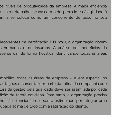
s níveis de produtividade da empresa. A maior eficiência 
imina o retrabalho, acaba com o desperdício e dá agilidade à 
anhia se coloca como um concorrente de peso no seu 
ecorrentes da certificação ISO 9001, a organização obtém 
s humanos e de insumos. A análise dos benefícios da 
 se dar de forma holística, identificando todas as áreas 
.
 mobiliza todas as áreas da empresa – e em especial os 
pacitações e cursos fazem parte da rotina da companhia que 
ltura da gestão pela qualidade deve ser assimilada por cada 
ão de tarefa cotidiana. Para tanto, a organização precisa 
lho. Já o funcionário se sente estimulado por integrar uma 
cupada acima de tudo com a satisfação do cliente.