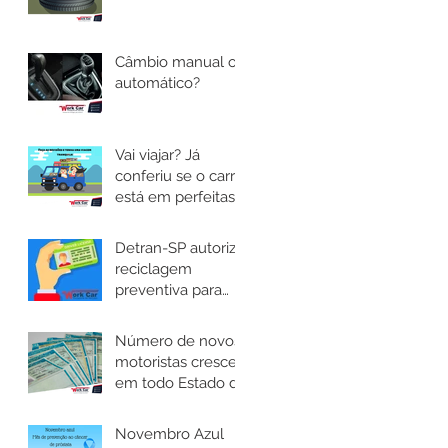
Câmbio manual ou
automático?
Vai viajar? Já
conferiu se o carro
está em perfeitas
condições?
Detran-SP autoriza
reciclagem
preventiva para
motoristas das
categorias C, D e E
Número de novos
motoristas cresce
em todo Estado de
São Paulo e novas
regras são
Novembro Azul
implantadas.