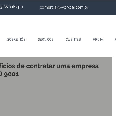
4231 Whatsapp
comercial@workcar.com.br
SOBRE NÓS
SERVIÇOS
CLIENTES
FROTA
fícios de contratar uma empresa
O 9001