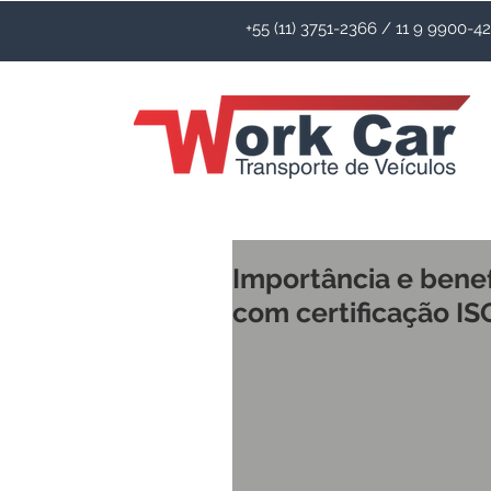
+55 (11) 3751-2366 / 11 9 9900-
Importância e bene
com certificação IS