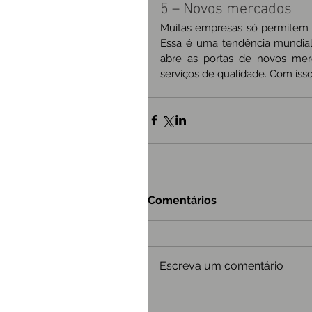
5 – Novos mercados
Muitas empresas só permitem 
Essa é uma tendência mundial 
abre as portas de novos merc
serviços de qualidade. Com isso
Comentários
Escreva um comentário