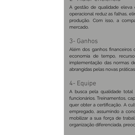
A gestão de qualidade eleva o
operacional reduz as falhas, el
produção. Com isso, a comp
mercado.
3- Ganhos
Além dos ganhos financeiros d
economia de tempo, recurso
implementação das normas deve
abrangidas pelas novas práticas
4- Equipe
A busca pela qualidade total
funcionários. Treinamentos, ca
quer obter a certificação. A cu
empregado, assumindo a condiç
mobilizar a sua força de traba
organização diferenciada, preo