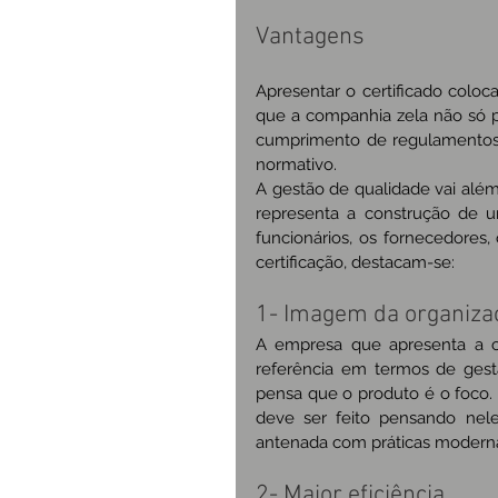
Vantagens
Apresentar o certificado col
que a companhia zela não só p
cumprimento de regulamentos, 
normativo.
A gestão de qualidade vai além
representa a construção de um
funcionários, os fornecedores, 
certificação, destacam-se:
1- Imagem da organiza
A empresa que apresenta a ce
referência em termos de gestã
pensa que o produto é o foco. 
deve ser feito pensando nel
antenada com práticas modern
2- Maior eficiência