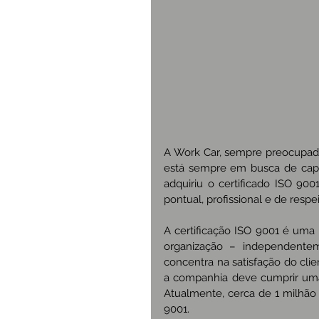
A Work Car, sempre preocupada
está sempre em busca de capa
adquiriu o certificado ISO 900
pontual, profissional e de resp
A certificação ISO 9001 é uma 
organização – independente
concentra na satisfação do clie
a companhia deve cumprir uma s
Atualmente, cerca de 1 milhão
9001.