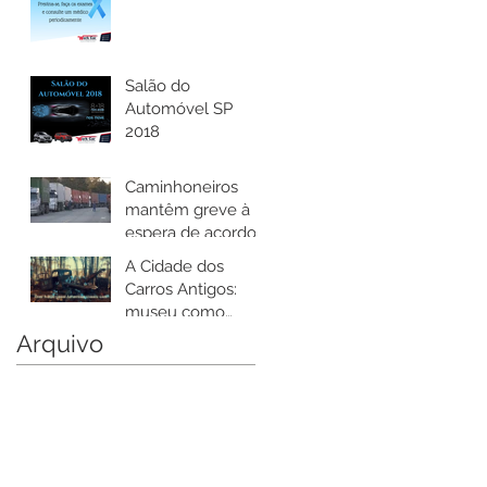
Salão do
Automóvel SP
2018
Caminhoneiros
mantêm greve à
espera de acordo
sobre diesel
A Cidade dos
Carros Antigos:
museu como
nenhum outro,
Arquivo
com mais de 4.000
carros