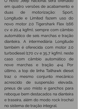
O novo Jeep nacional será ofertado 
em quatro versões de acabamento e 
duas de motorização: Sport, 
Longitude e Limited fazem uso do 
novo motor 2.0 Tigershark Flex (166 
cv e 20,4 kgfm), sempre com câmbio 
automático de seis marchas e tração 
dianteira. A intermediária Longitude 
também é oferecida com motor 2.0 
turbodiesel (170 cv e 35,7 kgfm), neste 
caso com câmbio automático de 
nove marchas e tração 4×4. Por 
último, a top de linha Tailhawk diesel 
traz o mesmo conjunto mecânico 
acrescido de suspensão elevada, 
pneus de uso misto e ganchos para 
reboque bem destacados na dianteira 
e traseira, além do modo rock (rocha) 
no sistema de tração integral.