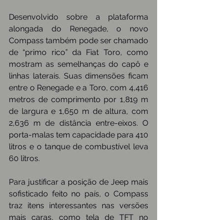
Desenvolvido sobre a plataforma 
alongada do Renegade, o novo 
Compass também pode ser chamado 
de “primo rico” da Fiat Toro, como 
mostram as semelhanças do capô e 
linhas laterais. Suas dimensões ficam 
entre o Renegade e a Toro, com 4,416 
metros de comprimento por 1,819 m 
de largura e 1,650 m de altura, com 
2,636 m de distância entre-eixos. O 
porta-malas tem capacidade para 410 
litros e o tanque de combustível leva 
60 litros.
Para justificar a posição de Jeep mais 
sofisticado feito no país, o Compass 
traz itens interessantes nas versões 
mais caras, como tela de TFT no 