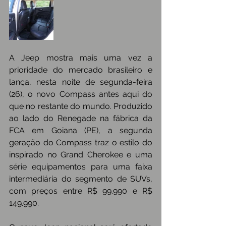
A Jeep mostra mais uma vez a 
prioridade do mercado brasileiro e 
lança, nesta noite de segunda-feira 
(26), o novo Compass antes aqui do 
que no restante do mundo. Produzido 
ao lado do Renegade na fábrica da 
FCA em Goiana (PE), a segunda 
geração do Compass traz o estilo do 
inspirado no Grand Cherokee e uma 
série equipamentos para uma faixa 
intermediária do segmento de SUVs, 
com preços entre R$ 99.990 e R$ 
149.990.