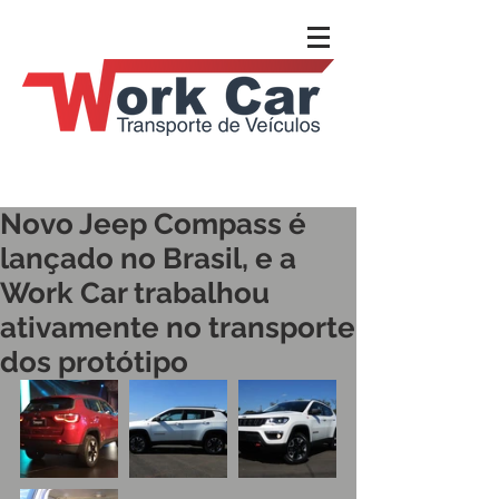
Novo Jeep Compass é
lançado no Brasil, e a
Work Car trabalhou
ativamente no transporte
dos protótipo