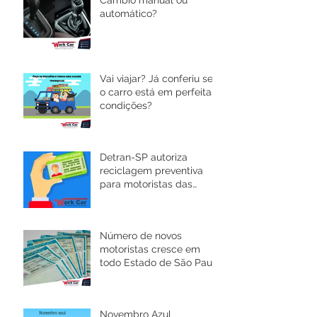
Câmbio manual ou
automático?
Vai viajar? Já conferiu se
o carro está em perfeitas
condições?
Detran-SP autoriza
reciclagem preventiva
para motoristas das
categorias C, D e E
Número de novos
motoristas cresce em
todo Estado de São Paulo
e novas regras são
implantadas.
Novembro Azul