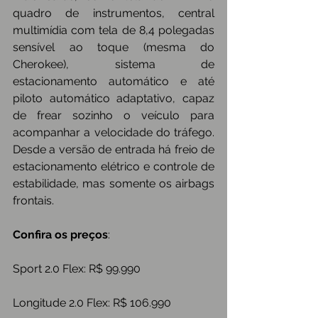
quadro de instrumentos, central 
multimídia com tela de 8,4 polegadas 
sensível ao toque (mesma do 
Cherokee), sistema de 
estacionamento automático e até 
piloto automático adaptativo, capaz 
de frear sozinho o veículo para 
acompanhar a velocidade do tráfego. 
Desde a versão de entrada há freio de 
estacionamento elétrico e controle de 
estabilidade, mas somente os airbags 
frontais.
Confira os preços
:
Sport 2.0 Flex: R$ 99.990
Longitude 2.0 Flex: R$ 106.990