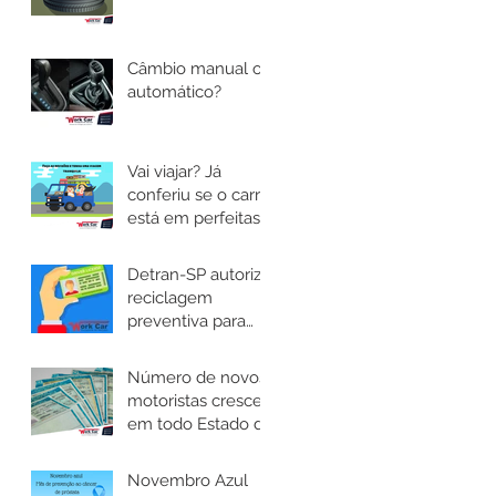
Câmbio manual ou
automático?
Vai viajar? Já
conferiu se o carro
está em perfeitas
condições?
Detran-SP autoriza
reciclagem
preventiva para
motoristas das
categorias C, D e E
Número de novos
motoristas cresce
em todo Estado de
São Paulo e novas
regras são
Novembro Azul
implantadas.