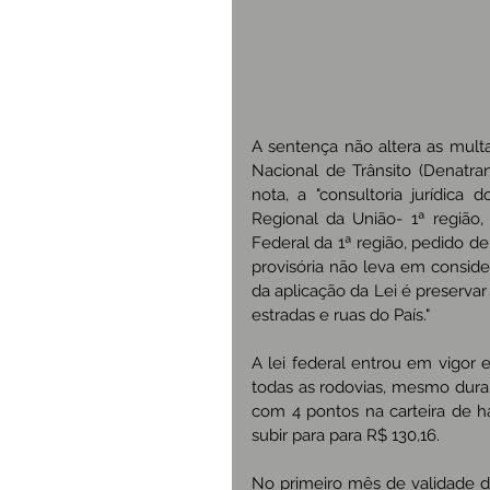
A sentença não altera as mult
Nacional de Trânsito (Denatra
nota, a "consultoria jurídica
Regional da União- 1ª região,
Federal da 1ª região, pedido d
provisória não leva em conside
da aplicação da Lei é preserva
estradas e ruas do País."
A lei federal entrou em vigor 
todas as rodovias, mesmo dura
com 4 pontos na carteira de h
subir para para R$ 130,16.
No primeiro mês de validade da 