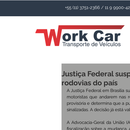
+55 (11) 3751-2366 / 11 9 9900-
Justiça Federal sus
rodovias do país
A Justiça Federal em Brasília s
motoristas que andarem nas ro
provisória e determina que a p
sinalizadas. A decisão já está v
A Advocacia-Geral da União (AG
fiscalização sobre a mudança. 