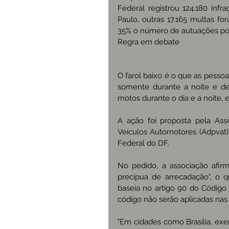
Federal registrou 124.180 infr
Paulo, outras 17.165 multas fo
35% o número de autuações por
Regra em debate
O farol baixo é o que as pessoa
somente durante a noite e den
motos durante o dia e a noite, 
A ação foi proposta pela Ass
Veículos Automotores (Adpvat), 
Federal do DF.
No pedido, a associação afirma
precípua de arrecadação", o q
baseia no artigo 90 do Código B
código não serão aplicadas nas l
"Em cidades como Brasília, exemp