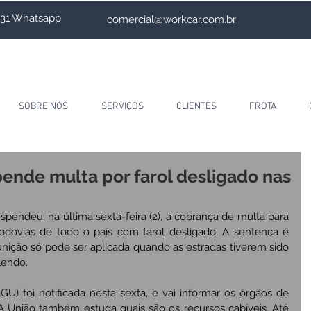
4231 Whatsapp
comercial@workcar.com.br
SOBRE NÓS
SERVIÇOS
CLIENTES
FROTA
pende multa por farol desligado nas
uspendeu, na última sexta-feira (2), a cobrança de multa para 
dovias de todo o país com farol desligado. A sentença é 
unição só pode ser aplicada quando as estradas tiverem sido 
alendo.
U) foi notificada nesta sexta, e vai informar os órgãos de 
A União também estuda quais são os recursos cabíveis. Até 