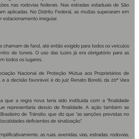
ações nas rodovias federais. Nas estradas estaduais de São 
ram aplicadas. No Distrito Federal, as multas superaram em 
 estacionamento irregular.
s chamam de farol, até então exigido para todos os veículos 
tro de túneis. O uso das luzes já era obrigatório para as 
em todos os lugares.
ociação Nacional de Proteção Mútua aos Proprietários de 
e a decisão favorável é do juiz Renato Borelli, da 20ª Vara 
 que a regra nova teria sido instituída com a "finalidade 
ue representaria desvio de finalidade. A ação também se 
rasileiro de Trânsito, que diz que "as sanções previstas no 
ocalidades deficientes de sinalização".
lificativamente, as ruas, avenidas, vias, estradas, rodovias, 