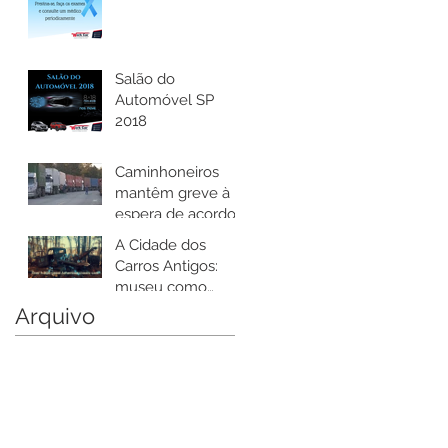
Salão do
Automóvel SP
2018
Caminhoneiros
mantêm greve à
espera de acordo
sobre diesel
A Cidade dos
Carros Antigos:
museu como
nenhum outro,
Arquivo
com mais de 4.000
carros