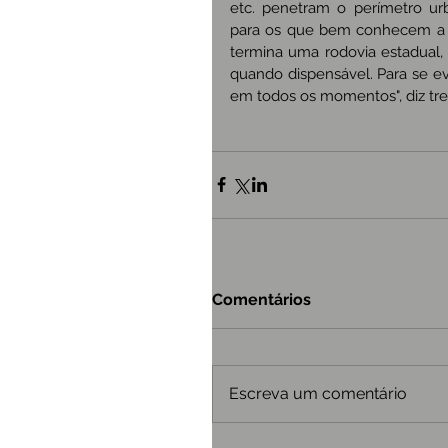
etc. penetram o perímetro ur
para os que bem conhecem a Ca
termina uma rodovia estadual, 
quando dispensável. Para se evit
em todos os momentos", diz tre
Comentários
Escreva um comentário